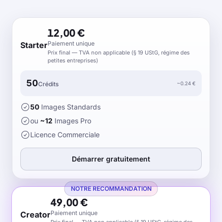
12,00 €
Paiement unique
Starter
Prix final — TVA non applicable (§ 19 UStG, régime des
petites entreprises)
50
~
0.24
€
Crédits
50
Images Standards
ou
~
12
Images Pro
Licence Commerciale
Démarrer gratuitement
NOTRE RECOMMANDATION
49,00 €
Paiement unique
Creator