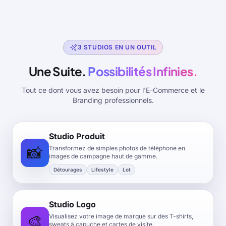
3 STUDIOS EN UN OUTIL
Une Suite.
Possibilités Infinies.
Tout ce dont vous avez besoin pour l'E-Commerce et le
Branding professionnels.
Studio Produit
📸
Transformez de simples photos de téléphone en
images de campagne haut de gamme.
Détourages
Lifestyle
Lot
Studio Logo
🎨
Visualisez votre image de marque sur des T-shirts,
sweats à capuche et cartes de visite.