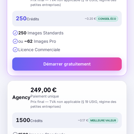
Prix final — TVA non applicable (§ 19 UStG, régime des
petites entreprises)
250
~
0.20
€
Crédits
CONSEIL ÉCO
250
Images Standards
ou
~
62
Images Pro
Licence Commerciale
Démarrer gratuitement
249,00 €
Paiement unique
Agency
Prix final — TVA non applicable (§ 19 UStG, régime des
petites entreprises)
1500
~
0.17
€
Crédits
MEILLEURE VALEUR